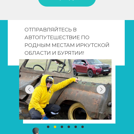
ОТПРАВЛЯЙТЕСЬ В
НАШЕДШИЙ ПОКРЫШКУ
АВТОПУТЕШЕСТВИЕ ПО
ПОЛУЧАЕТ:
РОДНЫМ МЕСТАМ ИРКУТСКОЙ
ОБЛАСТИ И БУРЯТИИ!
100 БАКСОВ
ПОДАРКИ ОТ
КОМПАНИИ
YES AUTO
ВОЗМЕЩЕНИЕ СРЕДСТВ
ЗА ПОТРАЧЕННЫЙ
БЕНЗИН ОТ КОМПАНИИ
КРАЙСНЕФТЬ*
ПОДАРКИ ОТ
КОМПАНИИ МАРШРУТА