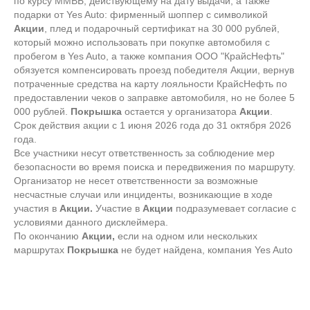
по курсу ММВБ, действующему на дату выдачи, а также
подарки от Yes Auto: фирменный шоппер с символикой
Акции
, плед и подарочный сертификат на 30 000 рублей,
который можно использовать при покупке автомобиля с
пробегом в Yes Auto, а также компания ООО "КрайсНефть"
обязуется компенсировать проезд победителя Акции, вернув
потраченные средства на карту лояльности КрайсНефть по
предоставлении чеков о заправке автомобиля, но не более 5
000 рублей.
Покрышка
остается у организатора
Акции
.
Срок действия акции с 1 июня 2026 года до 31 октября 2026
года.
Все участники несут ответственность за соблюдение мер
безопасности во время поиска и передвижения по маршруту.
Организатор не несет ответственности за возможные
несчастные случаи или инциденты, возникающие в ходе
участия в
Акции.
Участие в
Акции
подразумевает согласие с
условиями данного дисклеймера.
По окончанию
Акции,
если на одном или нескольких
маршрутах
Покрышка
не будет найдена, компания Yes Auto
берет на себя ответственность забрать её с маршрута
самостоятельно.
ООО «ФЦ-Иркутск»
ИНН 3811111444 КПП 381101001 ОГРН
1073811004343