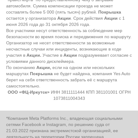
автомобиля. Сумма компенсации проезда не может
составлять более 5 000 (пять тысяч) рублей.
Покрышка
остается у организатора
Акции
. Срок действия
Акции
с 1
июня 2026 года до 31 октября 2026 года.
Все участники несут ответственность за соблюдение мер
безопасности во время поиска и передвижения по маршруту.
Организатор не несет ответственности за возможные
несчастные случаи или инциденты, возникающие в ходе
участия в
Акции.
Участие в
Акции
подразумевает согласие с
условиями данного дисклеймера.
По окончанию
Акции,
если на одном или нескольких
маршрутах
Покрышка
не будет найдена, компания Yes Auto
берет на себя ответственность забрать её с маршрута
самостоятельно.
ООО «ФЦ-Иркутск»
ИНН 3811111444 КПП 381101001 ОГРН
1073811004343
*Компания Meta Platforms Inc., владеющая социальными
сетями Facebook и Instagram, по решению суда от
21.03.2022 признана экстремистской организацией, ее
деятельность на территории России запрещена.