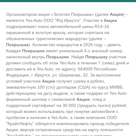
Организатором акции «Золотая Покрышка» (далее
Акция
) –
является Yes Auto ООО "ФЦ-Иркутск". Участие в
Акции
подразумевает поиск автомобильной шины R14-16,
окрашенной в золотую краску, которая спрятана на
обозначенных туристических маршрутах (далее –
Покрышка
). Количество маршрутов в 2026 году – девять.
Каждая
Покрышка
имеет уникальный 4-х значный номер,
нанесенный внутрь
Покрышки
. Найдя
Покрышку
участник
должен сообщить об этом Yes Auto в течении 7 (семь) дней и
доставить её в Yes Auto, по адресу: 664009 Российская
Федерация, г. Иркутск, ул. Ширямова, 32. За выполнение
условий участник
Акции
получит сумму в рублях,
эквивалентную 100 (сто) долларам (США) по курсу ММВБ,
действующему на дату выдачи, а также подарки от Yes Auto:
фирменный шоппер с символикой
Акции
, плед и
подарочный сертификат на 30 000 (тридцать тысяч) рублей,
который можно использовать при покупке автомобиля с
пробегом в наличии в Yes Auto, а также компания ООО
"КрайсНефть" обязуется компенсировать проезд победителя
Акции, вернув потраченные средства на карту лояльности
"КрайсНефть" по предоставленному чеку о заправке